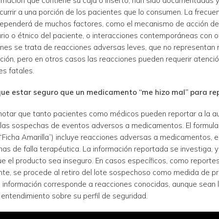
ormación que contiene su caja o inserto, han sido documentadas 
urrir a una porción de los pacientes que lo consumen. La frecuen
dependerá de muchos factores, como el mecanismo de acción de
rio o étnico del paciente, o interacciones contemporáneas con 
nes se trata de reacciones adversas leves, que no representan
ión, pero en otros casos las reacciones pueden requerir atenci
s fatales.
ue estar seguro que un medicamento “me hizo mal” para rep
otar que tanto pacientes como médicos pueden reportar a la au
as sospechas de eventos adversos a medicamentos. El formulari
( “Ficha Amarilla”) incluye reacciones adversas a medicamentos, 
as de falla terapéutica. La información reportada se investiga,
ue el producto sea inseguro. En casos específicos, como reportes
nte, se procede al retiro del lote sospechoso como medida de pr
 información corresponde a reacciones conocidas, aunque sean l
entendimiento sobre su perfil de seguridad.