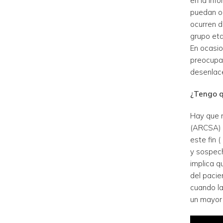
en la inf
puedan oc
ocurren 
grupo eta
En ocasio
preocupac
desenlace
¿Tengo q
Hay que n
(ARCSA) l
este fin 
y sospech
implica q
del pacie
cuando la
un mayor 