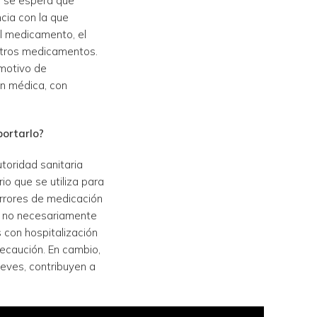
y se espera que
cia con la que
l medicamento, el
otros medicamentos.
 motivo de
ón médica, con
ortarlo?
toridad sanitaria
o que se utiliza para
errores de medicación
 y no necesariamente
 con hospitalización
ecaución. En cambio,
eves, contribuyen a