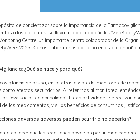
opósito de concientizar sobre la importancia de la Farmacovigila
ntos a los pacientes, se lleva a cabo cada año la #MedSafetyW
onitoring Centre, un importante centro colaborador de la Organiz
tyWeek2025, Kronos Laboratorios participa en esta campaña mun
igilancia: ¿Qué se hace y para qué?
covigilancia se ocupa, entre otras cosas, del monitoreo de re
 como efectos secundarios. Al referirnos al monitoreo, entiéndas
ción (evaluación de causalidad). Estas actividades se realizan con
 de los medicamentos, y si los beneficios de consumirlos justific
cciones adversas adversos pueden ocurrir o no deberían?
ante conocer que las reacciones adversas por un medicamento,