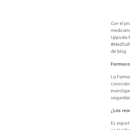
Con el pr
medicame
Uppsala M
#MedSafe
de blog.
Farmacov
La Farma
conocidos
investiga
seguridad
¿Las rea
Es import