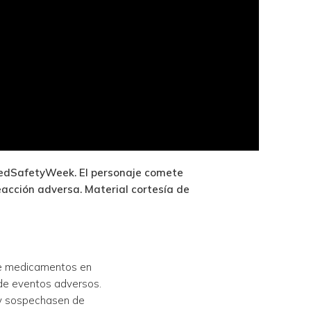
edSafetyWeek. El personaje comete
eacción adversa. Material cortesía de
 de medicamentos en
 de eventos adversos.
 y sospechasen de