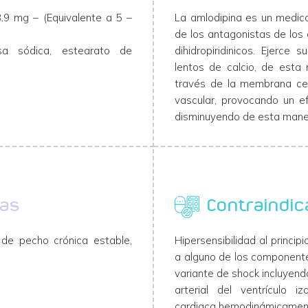
.9 mg – (Equivalente a 5 –
La amlodipina es un medica
de los antagonistas de los 
sa sódica, estearato de
dihidropiridinicos. Ejerc
lentos de calcio, de esta
través de la membrana cel
vascular, provocando un ef
disminuyendo de esta manera
cas
Contraindic
a de pecho crónica estable,
Hipersensibilidad al principi
a alguno de los componentes
variante de shock incluyend
arterial del ventrículo iz
cardiaca hemodinámicamente