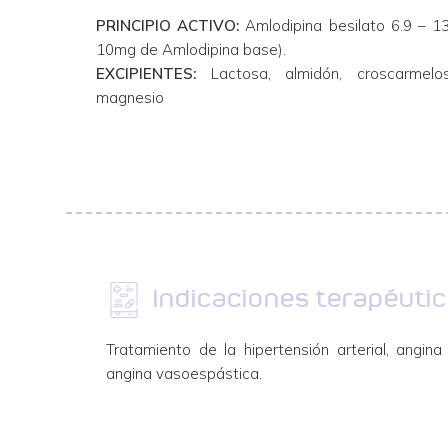
PRINCIPIO ACTIVO:
Amlodipina besilato 6.9 – 13
10mg de Amlodipina base).
EXCIPIENTES:
Lactosa, almidón, croscarmelo
magnesio
Indicaciones terapéuti
Tratamiento de la hipertensión arterial, angin
angina vasoespástica.