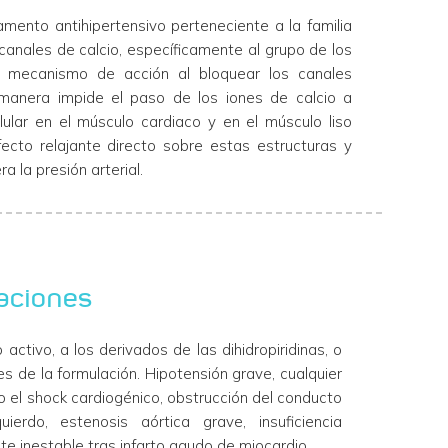
mento antihipertensivo perteneciente a la familia
canales de calcio, específicamente al grupo de los
e su mecanismo de acción al bloquear los canales
 manera impide el paso de los iones de calcio a
ular en el músculo cardiaco y en el músculo liso
ecto relajante directo sobre estas estructuras y
 la presión arterial.
aciones
o activo, a los derivados de las dihidropiridinas, o
 de la formulación. Hipotensión grave, cualquier
o el shock cardiogénico, obstrucción del conducto
quierdo, estenosis aórtica grave, insuficiencia
 inestable tras infarto agudo de miocardio.