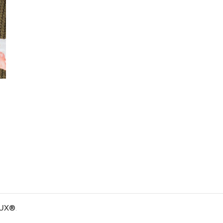
 UX®
.