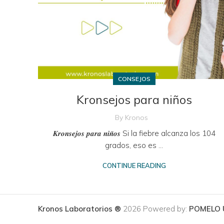
CONSEJOS
Kronsejos para niños
By
Kronos
𝑲𝒓𝒐𝒏𝒔𝒆𝒋𝒐𝒔 𝒑𝒂𝒓𝒂 𝒏𝒊𝒏̃𝒐𝒔 Si la fiebre alcanza los 104
grados, eso es ...
CONTINUE READING
Kronos Laboratorios ®
2026 Powered by:
POMELO