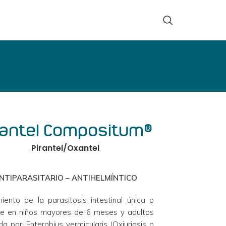
rantel Compositum®
Pirantel/Oxantel
NTIPARASITARIO – ANTIHELMÍNTICO
iento de la parasitosis intestinal única o 
le en niños mayores de 6 meses y adultos 
a por: Enterobius vermicularis (Oxiuriasis o 