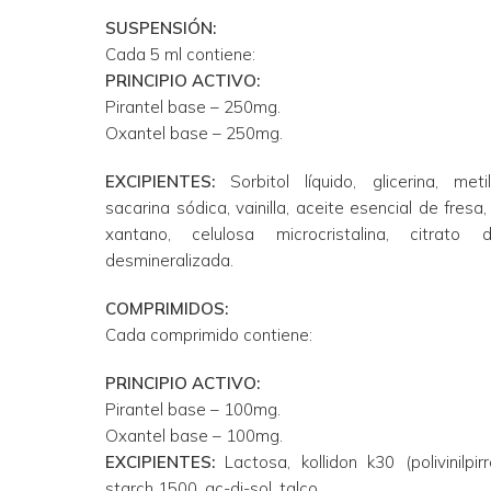
SUSPENSIÓN:
Cada 5 ml contiene:
PRINCIPIO ACTIVO:
Pirantel base – 250mg.
Oxantel base – 250mg.
EXCIPIENTES:
Sorbitol líquido, glicerina, meti
sacarina sódica, vainilla, aceite esencial de fresa
xantano, celulosa microcristalina, citrat
desmineralizada.
COMPRIMIDOS:
Cada comprimido contiene:
PRINCIPIO ACTIVO:
Pirantel base – 100mg.
Oxantel base – 100mg.
EXCIPIENTES:
Lactosa, kollidon k30 (polivinilpir
starch 1500, ac-di-sol, talco.