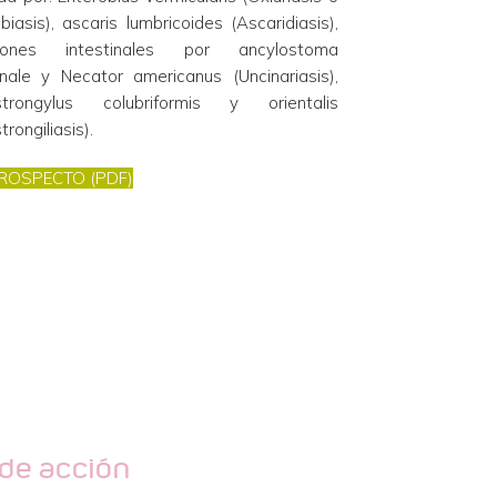
biasis), ascaris lumbricoides (Ascaridiasis), 
ciones intestinales por ancylostoma 
ale y Necator americanus (Uncinariasis), 
ostrongylus colubriformis y orientalis 
trongiliasis).
ROSPECTO (PDF)
de acción