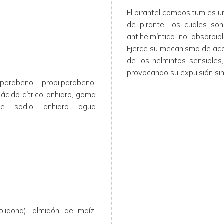
El pirantel compositum es
de pirantel los cuales so
antihelmíntico no absorbibl
Ejerce su mecanismo de acc
de los helmintos sensibles
provocando su expulsión sin 
lparabeno, propilparabeno,
, ácido cítrico anhidro, goma
o de sodio anhidro agua
rolidona), almidón de maíz,