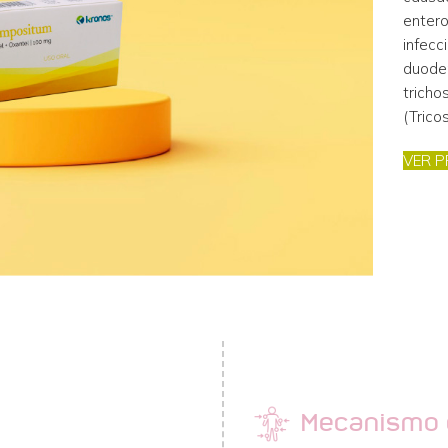
entero
infec
duoden
trich
(Tricos
VER P
Mecanismo 