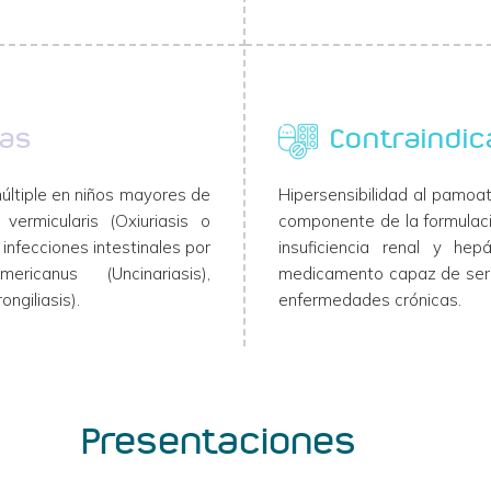
cas
Contraindic
múltiple en niños mayores de
Hipersensibilidad al pamoat
ermicularis (Oxiuriasis o
componente de la formulaci
 infecciones intestinales por
insuficiencia renal y he
canus (Uncinariasis),
medicamento capaz de ser
ongiliasis).
enfermedades crónicas.
Presentaciones