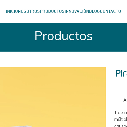
INICIO
NOSOTROS
PRODUCTOS
INNOVACIÓN
BLOG
CONTACTO
Productos
Pi
A
Tratam
múltip
causad