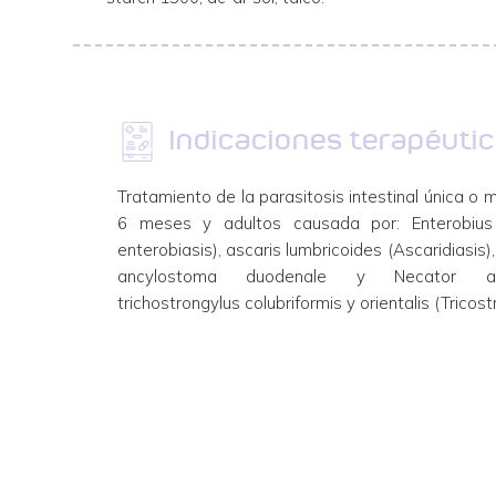
Indicaciones terapéuti
Tratamiento de la parasitosis intestinal única o 
6 meses y adultos causada por: Enterobius v
enterobiasis), ascaris lumbricoides (Ascaridiasis),
ancylostoma duodenale y Necator ameri
trichostrongylus colubriformis y orientalis (Tricostr