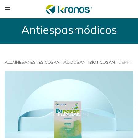
Antiespasmódicos
ALL
AINES
ANESTÉSICOS
ANTIÁCIDOS
ANTIBIÓTICOS
ANTIDEPRESI
EUPASAN
ANTIESPASMÓDICOS