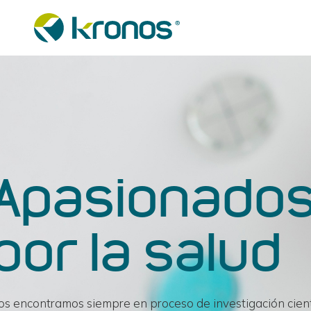
Apasionado
por la salud
s encontramos siempre en proceso de investigación cientí