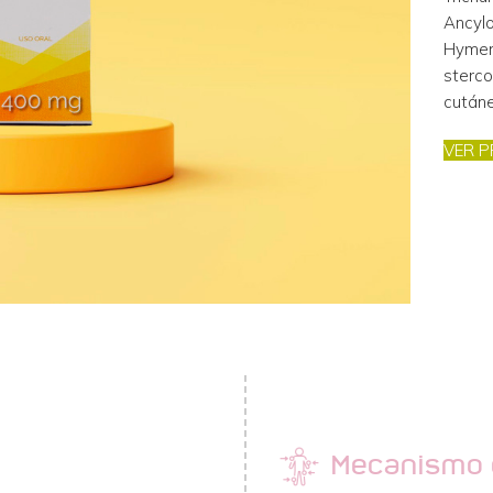
Ancyl
Hymen
sterco
cutáne
VER P
Mecanismo 