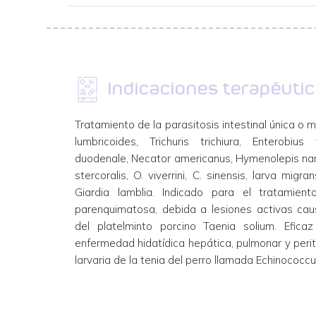
Indicaciones terapéuti
Tratamiento de la parasitosis intestinal única o 
lumbricoides, Trichuris trichiura, Enterobius
duodenale, Necator americanus, Hymenolepis nan
stercoralis, O. viverrini, C. sinensis, larva mig
Giardia lamblia. Indicado para el tratamient
parenquimatosa, debida a lesiones activas cau
del platelminto porcino Taenia solium. Efica
enfermedad hidatídica hepática, pulmonar y peri
larvaria de la tenia del perro llamada Echinococc