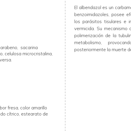
El albendazol es un carbama
benzoimidazoles, posee efe
los parásitos tisulares e i
vermicida. Su mecanismo de
polimerización de la tubul
metabolismo, provocand
 parabeno, sacarina
posteriormente la muerte de
o, celulosa microcristalina,
nversa.
or fresa, color amarillo
cido cítrico, estearato de