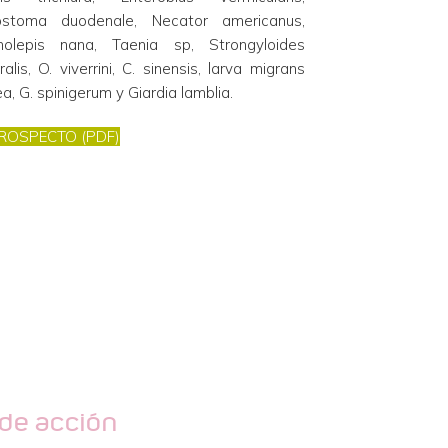
ostoma duodenale, Necator americanus, 
olepis nana, Taenia sp, Strongyloides 
ralis, O. viverrini, C. sinensis, larva migrans 
a, G. spinigerum y Giardia lamblia.
ROSPECTO (PDF)
de acción