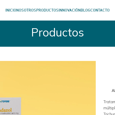
INICIO
NOSOTROS
PRODUCTOS
INNOVACIÓN
BLOG
CONTACTO
Productos
A
Tratam
múlti
Trich