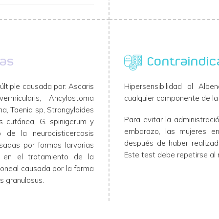
cas
Contraindic
múltiple causada por: Ascaris
Hipersensibilidad al Alb
 vermicularis, Ancylostoma
cualquier componente de la 
a, Taenia sp, Strongyloides
Para evitar la administrac
rans cutánea, G. spinigerum y
embarazo, las mujeres en 
o de la neurocisticercosis
después de haber realizad
sadas por formas larvarias
Este test debe repetirse al 
z en el tratamiento de la
toneal causada por la forma
us granulosus.