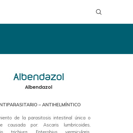
Albendazol
Albendazol
NTIPARASITARIO – ANTIHELMÍNTICO
iento de la parasitosis intestinal única o 
ple causada por: Ascaris lumbricoides, 
uris trichiura, Enterobius vermicularis, 