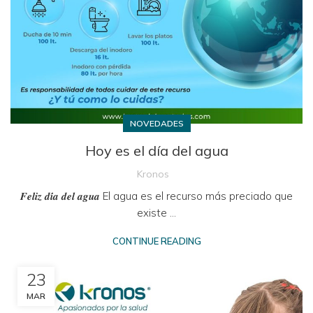
NOVEDADES
Hoy es el día del agua
Kronos
𝑭𝒆𝒍𝒊𝒛 𝒅𝒊́𝒂 𝒅𝒆𝒍 𝒂𝒈𝒖𝒂 El agua es el recurso más preciado que
existe ...
CONTINUE READING
23
MAR