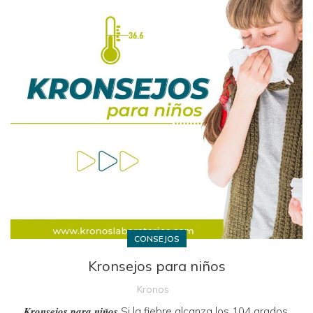
CONSEJOS
Kronsejos para niños
Kronos
𝑲𝒓𝒐𝒏𝒔𝒆𝒋𝒐𝒔 𝒑𝒂𝒓𝒂 𝒏𝒊𝒏̃𝒐𝒔 Si la fiebre alcanza los 104 grados,