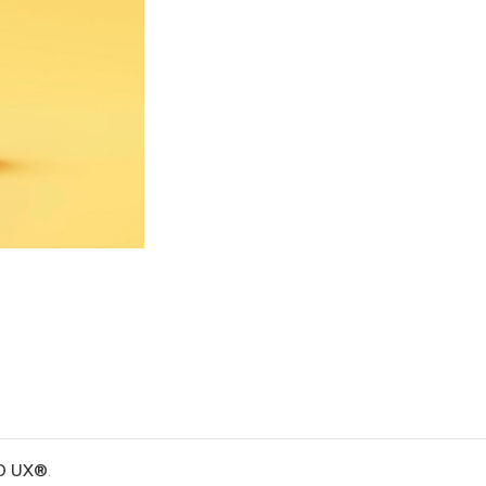
O UX®
.