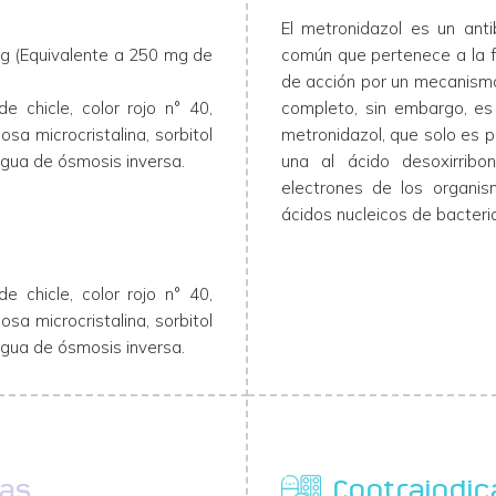
El metronidazol es un ant
g (Equivalente a 250 mg de
común que pertenece a la fa
de acción por un mecanismo
e chicle, color rojo n° 40,
completo, sin embargo, es 
osa microcristalina, sorbitol
metronidazol, que solo es p
 agua de ósmosis inversa.
una al ácido desoxirribo
electrones de los organi
ácidos nucleicos de bacteri
e chicle, color rojo n° 40,
osa microcristalina, sorbitol
 agua de ósmosis inversa.
cas
Contraindic