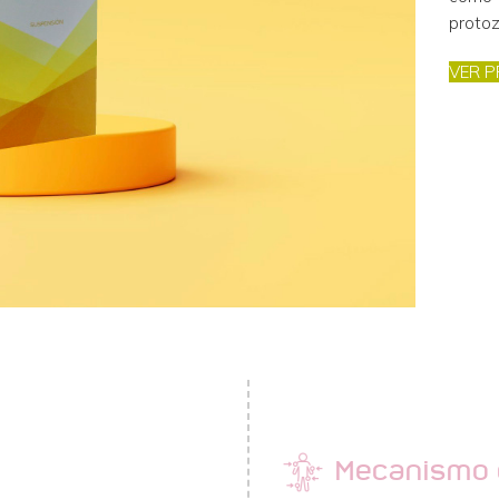
protoz
VER P
Mecanismo 