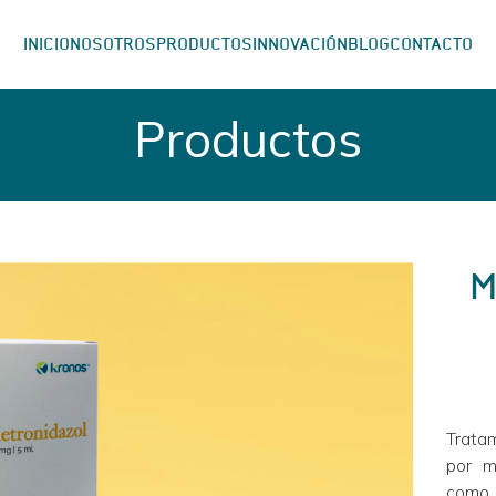
INICIO
NOSOTROS
PRODUCTOS
INNOVACIÓN
BLOG
CONTACTO
Productos
M
Tratam
por m
como l