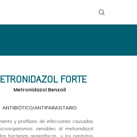
ETRONIDAZOL FORTE
Metronidazol Benzoil
ANTIBIÓTICO/ANTIPARASITARIO
iento y profilaxis de infecciones causadas 
icroorganismos sensibles al metronidazol 
as bacterias anaeróbicas  y los parásitos 